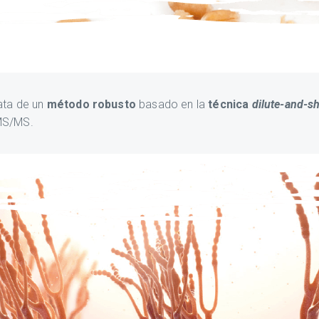
ata de un
método robusto
basado en la
técnica
dilute-and-s
MS/MS.