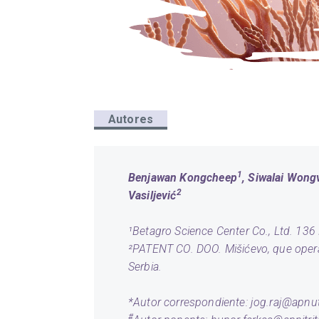
Autores
1
Benjawan Kongcheep
, Siwalai Wongv
2
Vasiljević
¹Betagro Science Center Co., Ltd. 13
²PATENT CO. DOO. Mišićevo, que opera 
Serbia.
*Autor correspondiente:
jog.raj@apnut
#