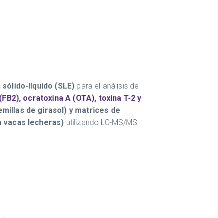
 sólido-líquido (SLE)
para el análisis de
FB2), ocratoxina A (OTA), toxina T-2 y
emillas de girasol) y matrices de
a vacas lecheras)
utilizando LC-MS/MS