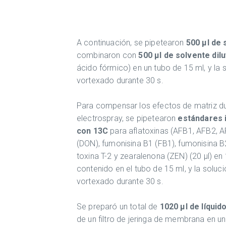
A continuación, se pipetearon
500 µl de
combinaron con
500 µl de solvente dil
ácido fórmico) en un tubo de 15 ml, y la
vortexado durante 30 s.
Para compensar los efectos de matriz dur
electrospray, se pipetearon
estándares 
con 13C
para aflatoxinas (AFB1, AFB2, A
(DON), fumonisina B1 (FB1), fumonisina B
toxina T-2 y zearalenona (ZEN) (20 µl) en
contenido en el tubo de 15 ml, y la solu
vortexado durante 30 s.
Se preparó un total de
1020 µl de líquid
de un filtro de jeringa de membrana en un v