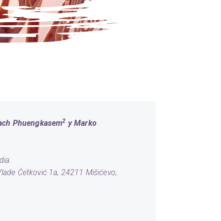
2
wach Phuengkasem
y Marko
dia.
lade Ćetković 1a, 24211 Mišićevo,