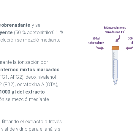
 sobrenadante
y se
uyente
(50 % acetonitrilo:0.1 %
 solución se mezcló mediante
ante la ionización por
internos mixtos marcados
FG1, AFG2), deoxinivalenol
2 (FB2), ocratoxina A (OTA),
1000 µl del extracto
ción se mezcló mediante
o
filtrando el extracto a través
ial de vidrio para el análisis