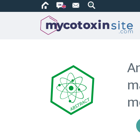
An
ma
m