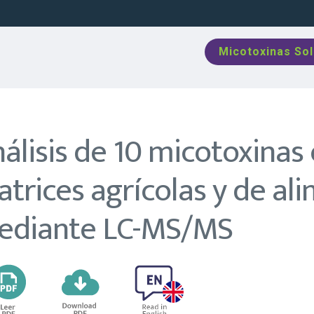
Micotoxinas So
álisis de 10 micotoxinas
trices agrícolas y de al
ediante LC-MS/MS