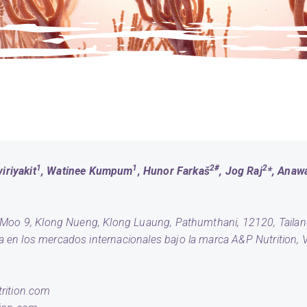
1
1
2#
2
iriyakit
, Watinee Kumpum
, Hunor Farkaš
, Jog Raj
*, Ana
6 Moo 9, Klong Nueng, Klong Luaung, Pathumthani, 12120, Tailan
en los mercados internacionales bajo la marca A&P Nutrition, V
rition.com