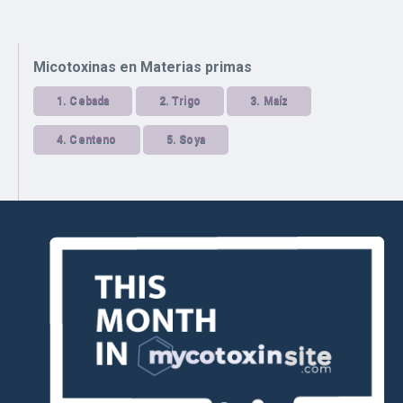
Micotoxinas en Materias primas
1.
Cebada
2.
Trigo
3.
Maíz
4.
Centeno
5.
Soya