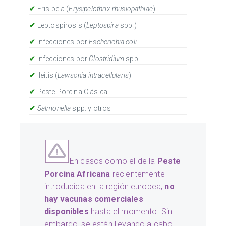
✔
Erisipela (
Erysipelothrix rhusiopathiae
)
✔
Leptospirosis (
Leptospira
spp.)
✔
Infecciones por
Escherichia coli
✔
Infecciones por
Clostridium
spp.
✔
Ileitis (
Lawsonia intracellularis
)
✔
Peste Porcina Clásica
✔
Salmonella
spp. y otros
En casos como el de la
Peste
Porcina Africana
recientemente
introducida en la región europea,
no
hay vacunas comerciales
disponibles
hasta el momento. Sin
embargo, se están llevando a cabo