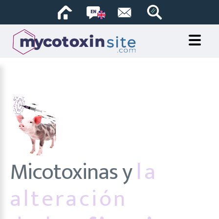
Micotoxinas y
la
alteración