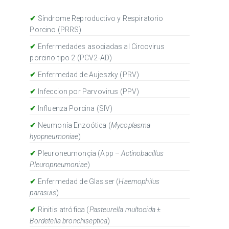
✔
Síndrome Reproductivo y Respiratorio
Porcino (PRRS)
✔
Enfermedades asociadas al Circovirus
porcino tipo 2 (PCV2-AD)
✔
Enfermedad de Aujeszky (PRV)
✔
Infeccion por Parvovirus (PPV)
✔
Influenza Porcina (SIV)
✔
Neumonía Enzoótica (
Mycoplasma
hyopneumoniae
)
✔
Pleuroneumonçia (App –
Actinobacillus
Pleuropneumoniae
)
✔
Enfermedad de Glasser (
Haemophilus
parasuis
)
✔
Rinitis atrófica (
Pasteurella multocida
±
Bordetella bronchiseptica
)