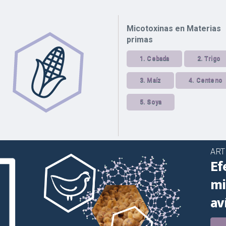
Micotoxinas en Materias
primas
1.
Cebada
2.
Trigo
3.
Maíz
4.
Centeno
5.
Soya
ART
Ef
mi
av