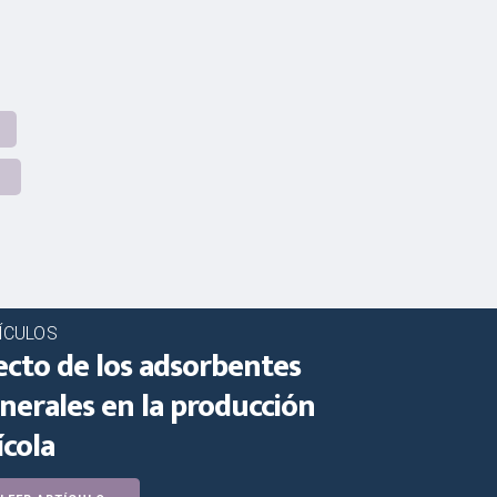
ÍCULOS
ecto de los adsorbentes
nerales en la producción
ícola