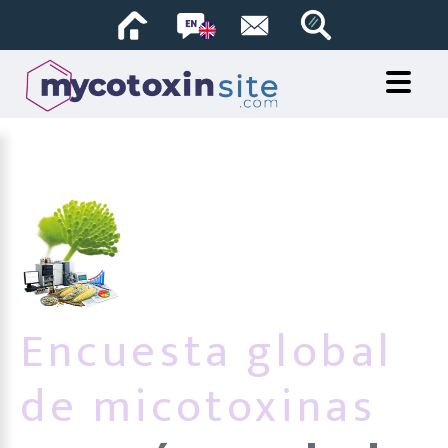
Encuesta global
de micotoxinas