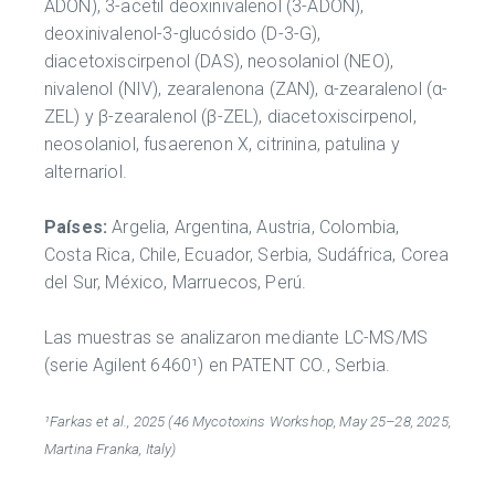
ADON), 3-acetil deoxinivalenol (3-ADON),
deoxinivalenol-3-glucósido (D-3-G),
diacetoxiscirpenol (DAS), neosolaniol (NEO),
nivalenol (NIV), zearalenona (ZAN), α-zearalenol (α-
ZEL) y β-zearalenol (β-ZEL), diacetoxiscirpenol,
neosolaniol, fusaerenon X, citrinina, patulina y
alternariol.
Países:
Argelia, Argentina, Austria, Colombia,
Costa Rica, Chile, Ecuador, Serbia, Sudáfrica, Corea
del Sur, México, Marruecos, Perú.
Las muestras se analizaron mediante LC-MS/MS
(serie Agilent 6460¹) en PATENT CO., Serbia.
¹Farkas et al., 2025 (46 Mycotoxins Workshop, May 25–28, 2025,
Martina Franka, Italy)