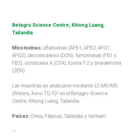
Betagro Science Centre, Khlong Luang,
Tailandia
Micotoxinas:
aflatoxinas (AFB1, AFB2, AFG1,
AFG2), deoxinivalenol (DON), fumonisinas (FB1 y
FB2), ocratoxina A (OTA), toxina T-2 y zearalenona
(ZEN).
Las muestras se analizaron mediante LC-MS/MS
(Waters, Xevo TQ-X)² en el Betagro Science
Centre, Khlong Luang, Tailandia.
Países:
China, Filipinas, Tailandia y Vietnam.
—