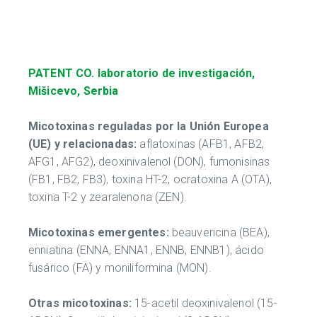
PATENT CO. laboratorio de investigación,
Mišicevo, Serbia
Micotoxinas reguladas por la Unión Europea
(UE) y relacionadas:
aflatoxinas (AFB1, AFB2,
AFG1, AFG2), deoxinivalenol (DON), fumonisinas
(FB1, FB2, FB3), toxina HT-2, ocratoxina A (OTA),
toxina T-2 y zearalenona (ZEN).
Micotoxinas emergentes:
beauvericina (BEA),
enniatina (ENNA, ENNA1, ENNB, ENNB1), ácido
fusárico (FA) y moniliformina (MON).
Otras micotoxinas:
15-acetil deoxinivalenol (15-