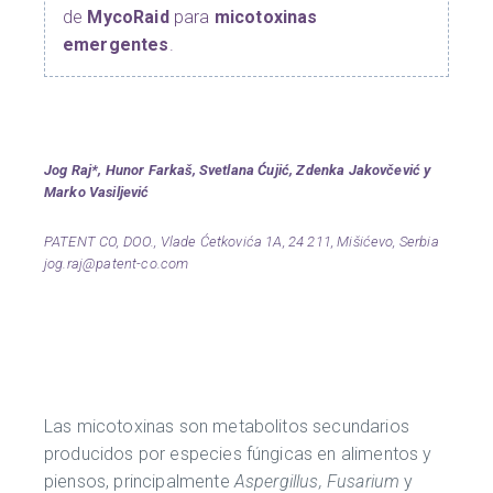
de
MycoRaid
para
micotoxinas
emergentes
.
Jog Raj*, Hunor Farkaš, Svetlana Ćujić, Zdenka Jakovčević y
Marko Vasiljević
PATENT CO, DOO., Vlade Ćetkovića 1A, 24 211, Mišićevo, Serbia
jog.raj@patent-co.com
Las micotoxinas son metabolitos secundarios
producidos por especies fúngicas en alimentos y
piensos, principalmente
Aspergillus, Fusarium
y