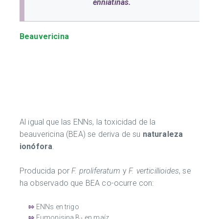
enniatinas.
Beauvericina
Al igual que las ENNs, la toxicidad de la
beauvericina (BEA) se deriva de su
naturaleza
ionófora
.
Producida por
F. proliferatum
y
F. verticillioides
, se
ha observado que BEA co-ocurre con:
⇰
ENNs en trigo
⇰
Fumonisina B
en maíz