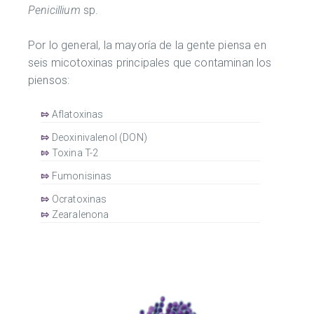
Penicillium
sp.
Por lo general, la mayoría de la gente piensa en
seis micotoxinas principales que contaminan los
piensos:
⇰
Aflatoxinas
⇰
Deoxinivalenol (DON)
⇰
Toxina T-2
⇰
Fumonisinas
⇰
Ocratoxinas
⇰
Zearalenona