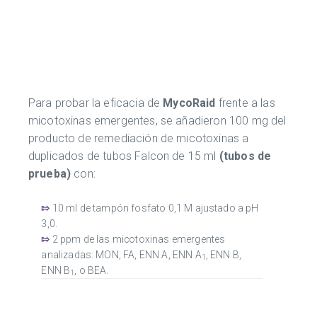
Para probar la eficacia de
MycoRaid
frente a las
micotoxinas emergentes, se añadieron 100 mg del
producto de remediación de micotoxinas a
duplicados de tubos Falcon de 15 ml
(tubos de
prueba)
con:
⇰
10 ml de tampón fosfato 0,1 M ajustado a pH
3,0.
⇰
2 ppm de las micotoxinas emergentes
analizadas: MON, FA, ENN A, ENN A
, ENN B,
1
ENN B
, o BEA.
1