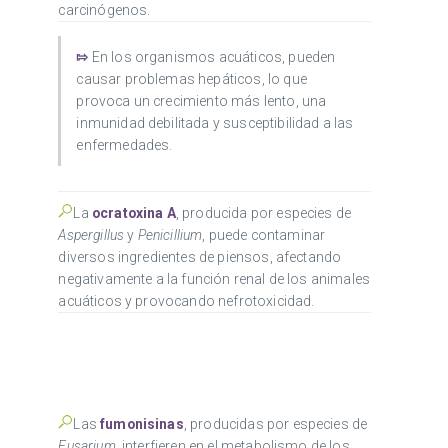
carcinógenos.
⇰
En los organismos acuáticos, pueden
causar problemas hepáticos, lo que
provoca un crecimiento más lento, una
inmunidad debilitada y susceptibilidad a las
enfermedades.
La
ocratoxina A
, producida por especies de
Aspergillus
y
Penicillium
, puede contaminar
diversos ingredientes de piensos, afectando
negativamente a la función renal de los animales
acuáticos y provocando nefrotoxicidad.
Las
fumonisinas
, producidas por especies de
Fusarium
, interfieren en el metabolismo de los