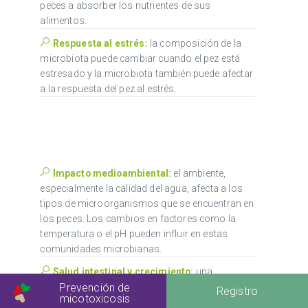
peces a absorber los nutrientes de sus
alimentos.
Respuesta al estrés:
la composición de la
microbiota puede cambiar cuando el pez está
estresado y la microbiota también puede afectar
a la respuesta del pez al estrés.
Impacto medioambiental:
el ambiente,
especialmente la calidad del agua, afecta a los
tipos de microorganismos que se encuentran en
los peces. Los cambios en factores como la
temperatura o el pH pueden influir en estas
comunidades microbianas.
Salud intestinal y crecimiento:
una
microbiota intestinal sana puede contribuir a un
Prevención de
Registro
micotoxicosis
mejor crecimiento al mejorar la digestión y