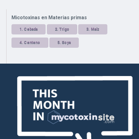
Micotoxinas en Materias primas
1.
Cebada
2.
Trigo
3.
Maíz
4.
Centeno
5.
Soya