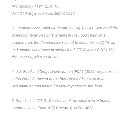
Microbiology, 119(1-2), 3–10.
doi:10.1016/j.ijfoodmicro.2007.07.019
3. European Food Safety Authority (EFSA). (2004). Opinion of the
Scientific Panel on Contaminants in the Food Chain on a
request from the Commission related to ochratoxin A (OTA) as
undesirable substance in animal feed. EFSA Journal, 2(3), 101.
doi:10.2903/j.efsa.2004.101
4. U.S. Food and Drug Administration (FDA). (2020). Mycotoxins
in Pet Food. Retrieved from https://www.fda.gov/animal-
veterinary/animal-health-literacy/mycotoxins-pet-food
5. Grandi et al. (2019). Ocurrence of mycotoxins in extruded
commercial cat food. ACS Omega, 4, 1404-14012.