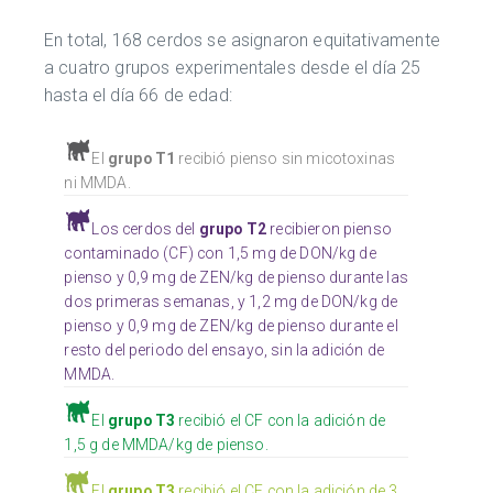
En total, 168 cerdos se asignaron equitativamente
a cuatro grupos experimentales desde el día 25
hasta el día 66 de edad:
El
grupo T1
recibió pienso sin micotoxinas
ni MMDA.
Los cerdos del
grupo T2
recibieron pienso
contaminado (CF) con 1,5 mg de DON/kg de
pienso y 0,9 mg de ZEN/kg de pienso durante las
dos primeras semanas, y 1,2 mg de DON/kg de
pienso y 0,9 mg de ZEN/kg de pienso durante el
resto del periodo del ensayo, sin la adición de
MMDA.
El
grupo T3
recibió el CF con la adición de
1,5 g de MMDA/kg de pienso.
El
grupo T3
recibió el CF con la adición de 3