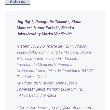
Autores
Jog Raj¹*, Panagiotis Tassis²*, Klaus
Männer³, Hunor Farkaš¹, Zdenka
Jakovčević¹ y Marko Vasiljević¹
¹Patent Co, DOO. (parte de A&P Nutrition),
Vlade Ćetkovića 1A, 24211 Mišićevo, Serbia
²Clínica de Animales de Producción,
Facultad de Medicina Veterinaria,
Universidad Aristóteles de Tesalónica, 54627
Tesalónica, Grecia
³Instituto de Nutrición Animal, Freie
Universität Berlin, Königin-Luise-Str. 49,
14195 Berlín, Alemania
*Correspondencia:
jog.Raj@apnutrition.com
,