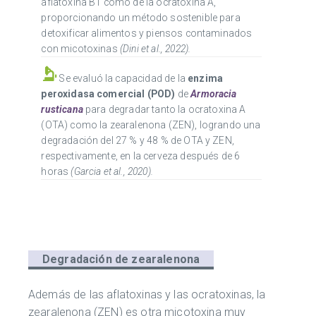
aflatoxina B1 como de la ocratoxina A,
proporcionando un método sostenible para
detoxificar alimentos y piensos contaminados
con micotoxinas
(Dini et al., 2022).
Se evaluó la capacidad de la
enzima
peroxidasa comercial (POD)
de
Armoracia
rusticana
para degradar tanto la ocratoxina A
(OTA) como la zearalenona (ZEN), logrando una
degradación del 27 % y 48 % de OTA y ZEN,
respectivamente, en la cerveza después de 6
horas
(Garcia et al., 2020).
Degradación de zearalenona
Además de las aflatoxinas y las ocratoxinas, la
zearalenona (ZEN) es otra micotoxina muy