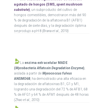
agotado de hongos (SMS,
spent mushroom
substrate
)
,
un subproducto del cultivo de
hongos comestibles, demostraron más del 90
% de degradación de la aflatoxina B1 (AFB1)
después de siete días, y la degradación óptima
se produjo a pH 8
(Brana et al., 2019).
La
enzima extracelular MADE
(
Mycobacteria Aflatoxin Degradation Enzyme
)
,
aislada a partir de
Myxococcus fulvus
ANSMO68
, ha demostrado una alta eficacia en
la degradación de aflatoxinas B1, G1 y M1,
logrando una degradación del 72 % de AFB1, 68
% de AFG1 y 64 % de AFM1 después de 48 horas
(Zhao et al., 2010).