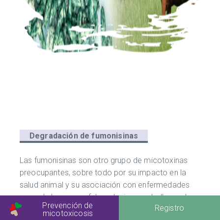
Degradación de fumonisinas
Las fumonisinas son otro grupo de micotoxinas
preocupantes, sobre todo por su impacto en la
salud animal y su asociación con enfermedades
como la leucoencefalomalacia en caballos y el
Prevención de
Registro
edema pulmonar en cerdos.
micotoxicosis