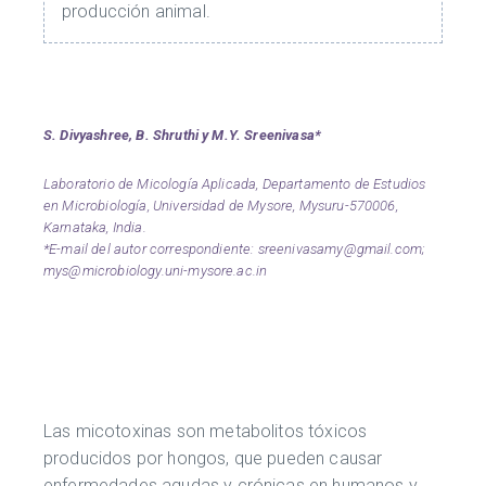
producción animal.
S. Divyashree, B. Shruthi y M.Y. Sreenivasa*
Laboratorio de Micología Aplicada, Departamento de Estudios
en Microbiología, Universidad de Mysore, Mysuru-570006,
Karnataka, India.
*E-mail del autor correspondiente:
sreenivasamy@gmail.com
;
mys@microbiology.uni-mysore.ac.in
Las micotoxinas son metabolitos tóxicos
producidos por hongos, que pueden causar
enfermedades agudas y crónicas en humanos y