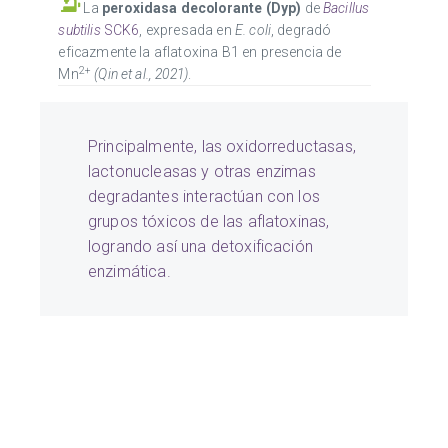
La
peroxidasa decolorante (Dyp)
de
Bacillus
subtilis
SCK6
, expresada en
E. coli
, degradó
eficazmente la aflatoxina B1 en presencia de
2+
Mn
(Qin et al., 2021)
.
Principalmente, las oxidorreductasas,
lactonucleasas y otras enzimas
degradantes interactúan con los
grupos tóxicos de las aflatoxinas,
logrando así una detoxificación
enzimática.