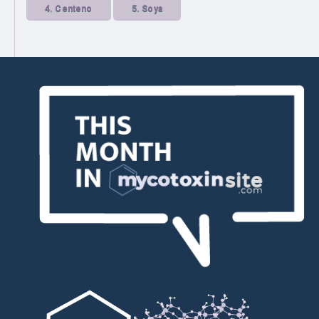
4.
Centeno
5.
Soya