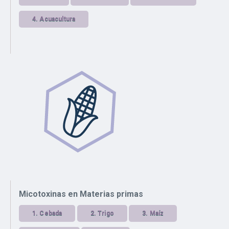
4.
Acuacultura
Micotoxinas en Materias primas
1.
Cebada
2.
Trigo
3.
Maíz