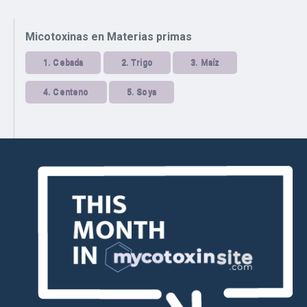
Micotoxinas en Materias primas
1.
Cebada
2.
Trigo
3.
Maíz
4.
Centeno
5.
Soya