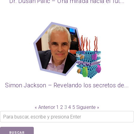
Dr. Dušan Palić – Una mirada hacia el fut...
Simon Jackson – Revelando los secretos de...
« Anterior
1
2
3
4
5
Siguiente »
BUSCAR