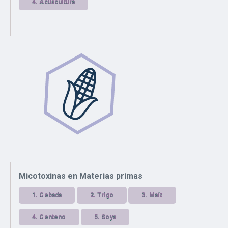
4.
Acuacultura
Micotoxinas en Materias primas
1.
Cebada
2.
Trigo
3.
Maíz
4.
Centeno
5.
Soya