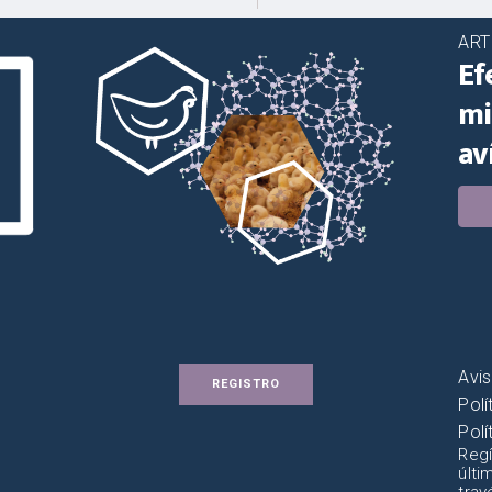
ART
Ef
mi
av
Avis
REGISTRO
Polí
Polí
Regí
últi
trav