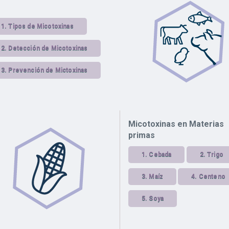
1.
Tipos de Micotoxinas
2.
Detección de Micotoxinas
3.
Prevención de Mictoxinas
Micotoxinas en Materias
primas
1.
Cebada
2.
Trigo
3.
Maíz
4.
Centeno
5.
Soya