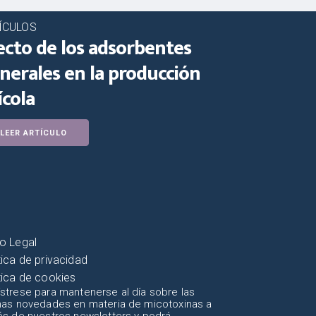
ÍCULOS
ecto de los adsorbentes
nerales en la producción
ícola
LEER ARTÍCULO
o Legal
tica de privacidad
tica de cookies
strese para mantenerse al día sobre las
mas novedades en materia de micotoxinas a
és de nuestros newsletters y podrá