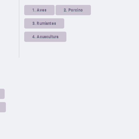
1.
Aves
2.
Porcino
3.
Rumiantes
4.
Acuacultura